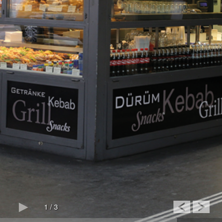
1
/
3